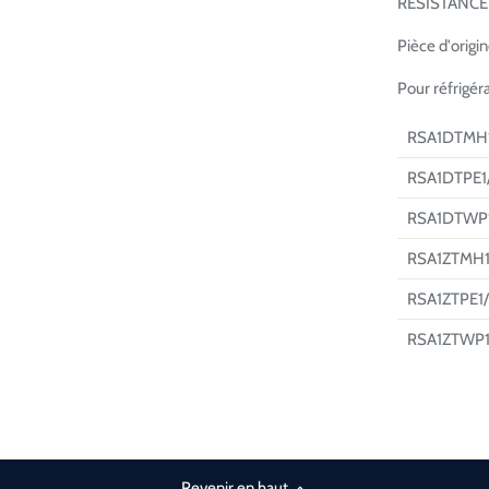
RESISTANCE
Pièce d'origi
Pour réfrigé
RSA1DTMH
RSA1DTPE1
RSA1DTWP
RSA1ZTMH1
RSA1ZTPE1
RSA1ZTWP1
Revenir en haut