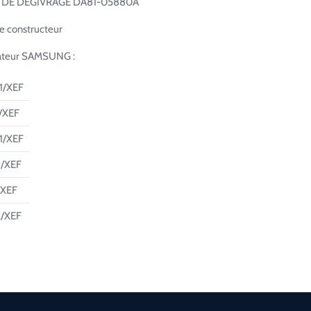
 DE DEGIVRAGE DA81-05880A
ne constructeur
rateur SAMSUNG :
1/XEF
/XEF
1/XEF
/XEF
/XEF
/XEF