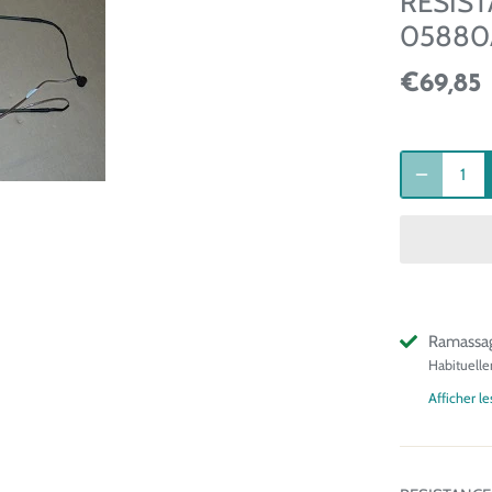
RESIST
05880
€69,85
Ramassag
Habituelle
Afficher l