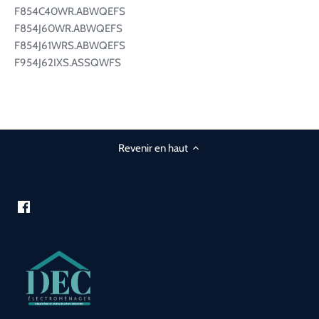
F854C40WR.ABWQEFS
F854J60WR.ABWQEFS
F854J61WRS.ABWQEFS
F954J62IXS.ASSQWFS
Revenir en haut