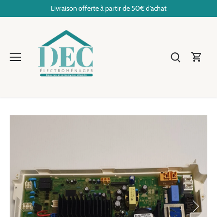
Passer
Livraison offerte à partir de 50€ d'achat
au
contenu