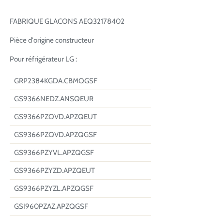
FABRIQUE GLACONS AEQ32178402
Pièce d'origine constructeur
Pour réfrigérateur LG :
GRP2384KGDA.CBMQGSF
GS9366NEDZ.ANSQEUR
GS9366PZQVD.APZQEUT
GS9366PZQVD.APZQGSF
GS9366PZYVL.APZQGSF
GS9366PZYZD.APZQEUT
GS9366PZYZL.APZQGSF
GSI960PZAZ.APZQGSF