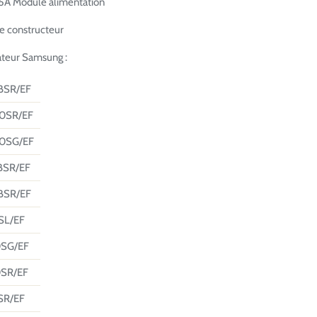
 Module alimentation
ne constructeur
ateur Samsung :
BSR/EF
0SR/EF
0SG/EF
BSR/EF
BSR/EF
SL/EF
SG/EF
SR/EF
SR/EF