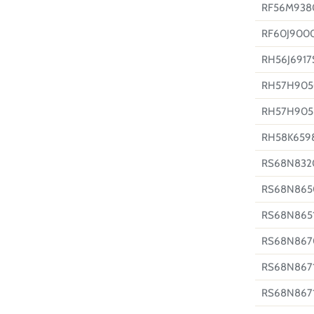
RF56M938
RF60J900
RH56J6917
RH57H905
RH57H905
RH58K659
RS68N832
RS68N865
RS68N865
RS68N867
RS68N867
RS68N8671