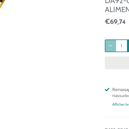
DA92-
ALIME
€69,74
Ramassag
Habituelle
Afficher l