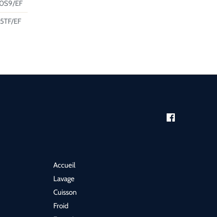
0S9/EF
5TF/EF
Accueil
Lavage
Cuisson
Froid