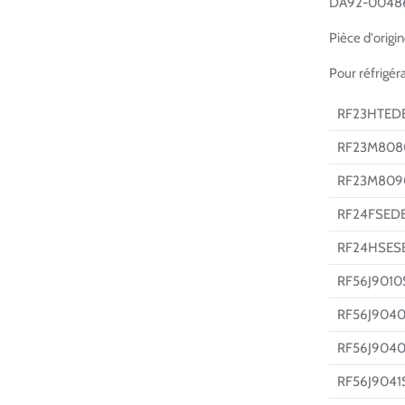
DA92-00486A
Pièce d'origi
Pour réfrigér
RF23HTED
RF23M808
RF23M809
RF24FSED
RF24HSES
RF56J9010
RF56J9040
RF56J9040
RF56J9041