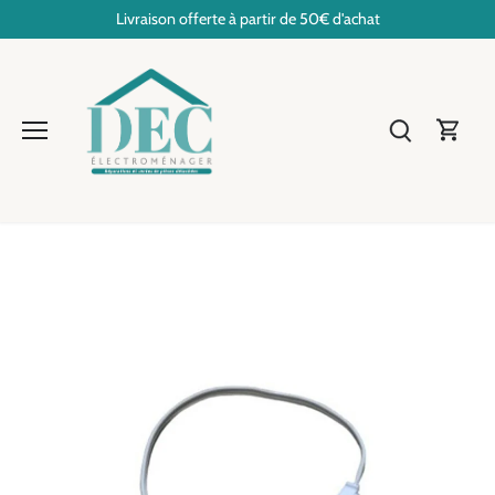
Passer
Livraison offerte à partir de 50€ d'achat
au
contenu