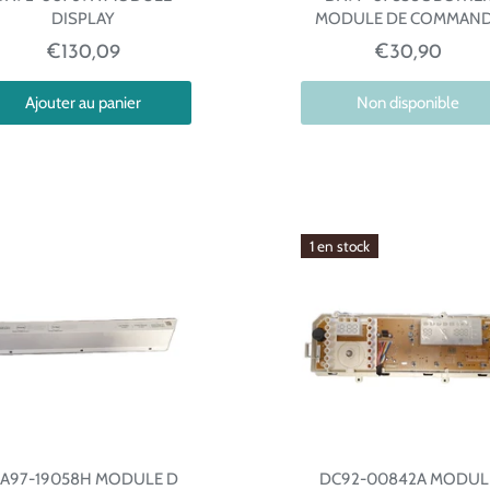
DISPLAY
MODULE DE COMMAN
€130,09
€30,90
Ajouter au panier
Non disponible
1 en stock
A97-19058H MODULE D
DC92-00842A MODUL