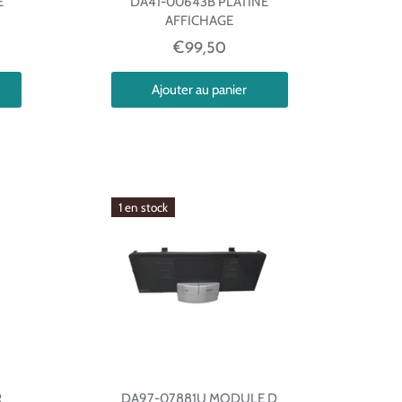
E
DA41-00643B PLATINE
AFFICHAGE
€99,50
Ajouter au panier
1 en stock
R
DA97-07881U MODULE D