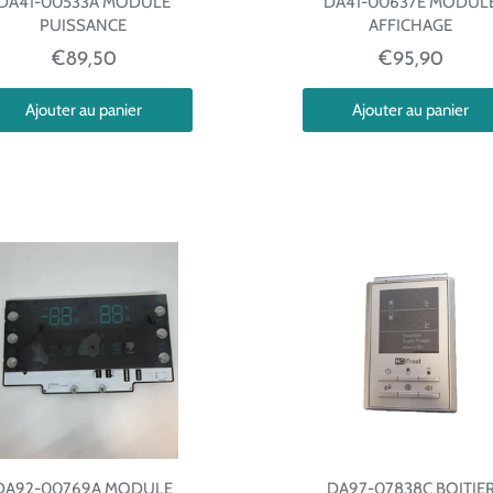
DA41-00533A MODULE
DA41-00637E MODUL
PUISSANCE
AFFICHAGE
€89,50
€95,90
Ajouter au panier
Ajouter au panier
DA92-00769A MODULE
DA97-07838C BOITIE