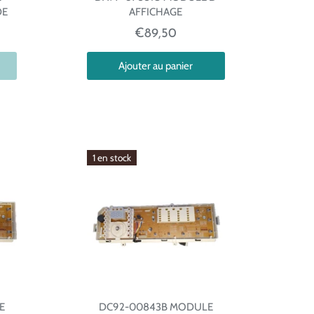
DE
AFFICHAGE
€89,50
Ajouter au panier
1 en stock
E
DC92-00843B MODULE