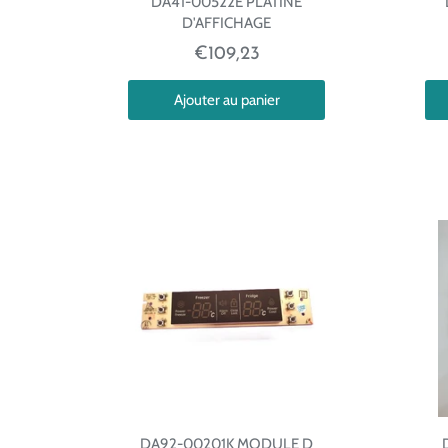
DA41-00522E PLATINE
D'AFFICHAGE
€109,23
Ajouter au panier
DA92-00201K MODULE D